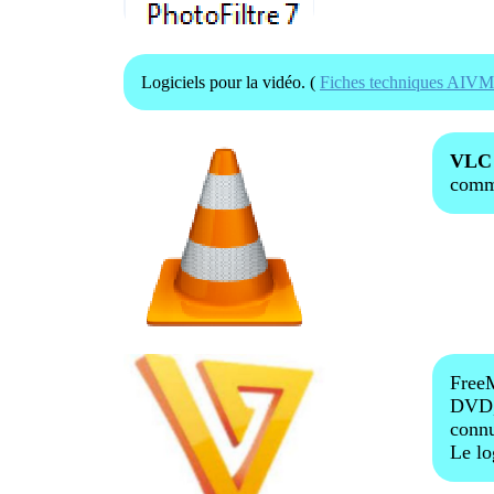
Logiciels pour la vidéo. (
Fiches techniques AIVM
VL
comm
FreeM
DVD, 
connu
Le lo