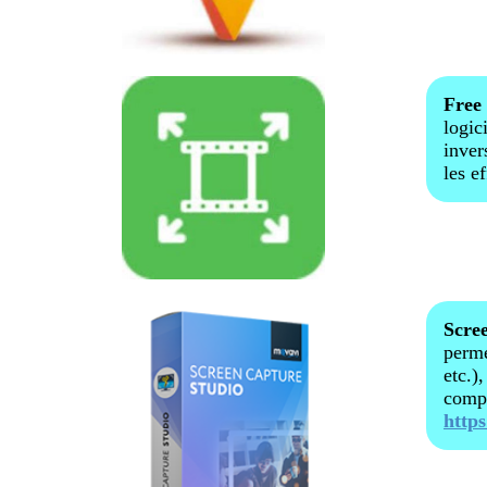
Free
logic
inver
les e
Scre
perme
etc.)
compl
http