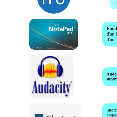
c
Fina
d'un 
d'une
Audac
stream
Shotc
propos