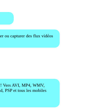
ter ou capturer des flux vidéos
nt ! Vers AVI, MP4, WMV,
, PSP et tous les mobiles