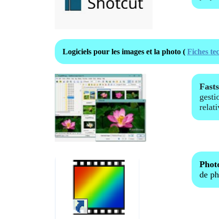
Logiciels pour les images et la photo (
Fiches t
Fast
gesti
relat
Phot
de ph