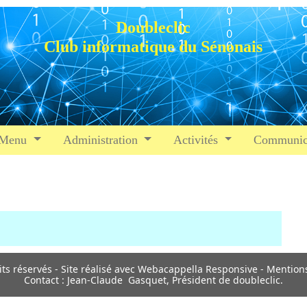
Doubleclic
Club informatique du Sénonais
Menu
Administration
Activités
Communic
its réservés - Site réalisé avec Webacappella Responsive - Mention
Contact : Jean-Claude Gasquet, Président de doubleclic.